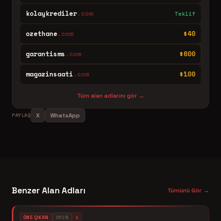
kolaykrediler
.com
Teklif
ozethane
.com
$40
garantisms
.com
$600
magazinsaati
.com
$100
Tüm alan adlarını gör →
PAYLAŞ
X
WhatsApp
Benzer Alan Adları
Tümünü Gör →
ÖNE ÇIKAN
OYUN