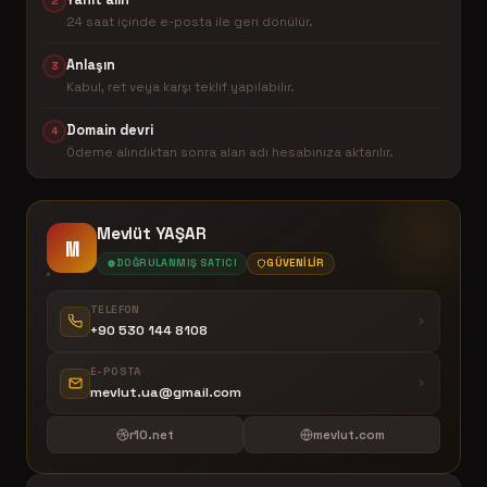
Yanıt alın
2
24 saat içinde e-posta ile geri dönülür.
Anlaşın
3
Kabul, ret veya karşı teklif yapılabilir.
Domain devri
4
Ödeme alındıktan sonra alan adı hesabınıza aktarılır.
Mevlüt YAŞAR
M
DOĞRULANMIŞ SATICI
GÜVENILIR
TELEFON
+90 530 144 8108
E-POSTA
mevlut.ua@gmail.com
r10.net
mevlut.com