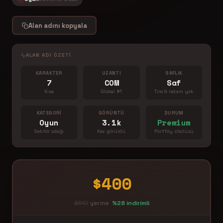
Alan adını kopyala
ALAN ADI ÖZETI
KARAKTER
UZANTI
SAFLIK
7
COM
Saf
Kısa
Global #1
Tire & rakam yok
KATEGORI
GÖRÜNTÜ
DURUM
Oyun
3.1k
Premium
Sektör odağı
Kez görüldü
Portföy statüsü
$400
$512
yerine
%28 indirimli