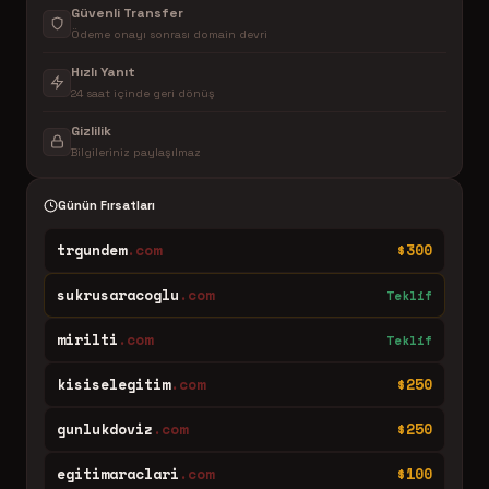
Güvenli Transfer
Ödeme onayı sonrası domain devri
Hızlı Yanıt
24 saat içinde geri dönüş
Gizlilik
Bilgileriniz paylaşılmaz
Günün Fırsatları
trgundem
.com
$300
sukrusaracoglu
.com
Teklif
mirilti
.com
Teklif
kisiselegitim
.com
$250
gunlukdoviz
.com
$250
egitimaraclari
.com
$100