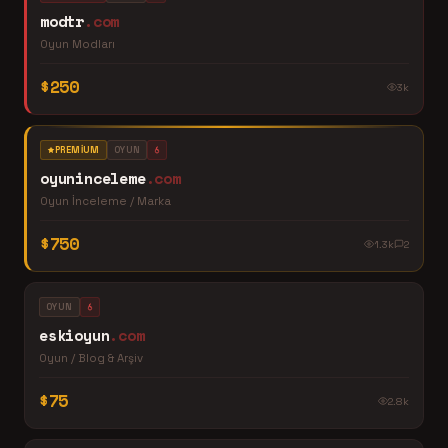
modtr
.com
Oyun Modları
$250
3k
PREMIUM
OYUN
oyuninceleme
.com
Oyun İnceleme / Marka
$750
1.3k
2
OYUN
eskioyun
.com
Oyun / Blog & Arşiv
$75
2.8k