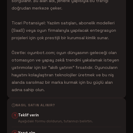
sorgulanır. Bu alan adı, jenerik yapısıyla bu trafiği
doğrudan merkeze çeker.
Ticari Potansiyel: Yazılım satışları, abonelik modelleri
(SaaS) veya oyun firmalarıyla yapılacak entegrasyon
projeleri için çok prestijli bir kurumsal kimlik sunar.
Özetle: oyunbot.com; oyun dünyasının geleceği olan
otomasyon ve yapay zekâ trendini yakalamak isteyen
yatırımcılar için bir "akıllı yatırım" fırsatıdır. Oyuncuların
hayatını kolaylaştıran teknolojiler üretmek ve bu niş
alanda sarsılmaz bir marka kurmak için bu güçlü alan
adına sahip olun.
NASIL SATIN ALINIR?
Teklif verin
1
Aşağıdaki formu doldurun, tutarınızı belirtin.