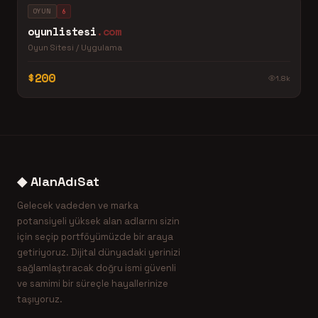
OYUN
oyunlistesi
.com
Oyun Sitesi / Uygulama
$200
1.8k
◆ AlanAdıSat
Gelecek vadeden ve marka
potansiyeli yüksek alan adlarını sizin
için seçip portföyümüzde bir araya
getiriyoruz. Dijital dünyadaki yerinizi
sağlamlaştıracak doğru ismi güvenli
ve samimi bir süreçle hayallerinize
taşıyoruz.